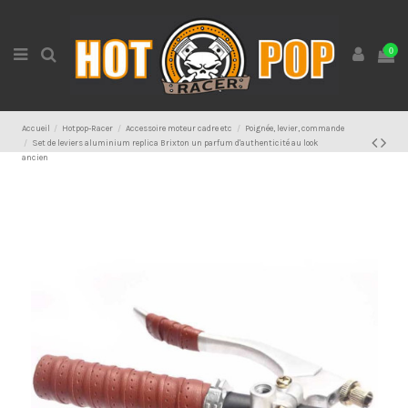
0
Accueil
Hotpop-Racer
Accessoire moteur cadre etc
Poignée, levier, commande
Set de leviers aluminium replica Brixton un parfum d'authenticité au look
ancien