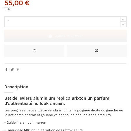
55,00 €
TTC
Ajouter au panier
Description
Set de leviers aluminium replica Brixton un parfum
d'authenticité au look ancien.
Les poignées peuvent être vendu à l’unité, la poignée droite ou gauche ou
le set complet droit et gauche,voir dans les déclinaisons produits.
- Guidoline en cuir marron
- Taraudage M10 pour la fixation des rétroviseurs