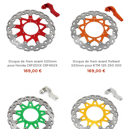
Disque de frein avant 320mm
Disque de frein avant flottant
pour Honda CRF250X CRF450X
320mm pour KTM 125 250 300
CR250R...
350 450...
169,00 €
169,00 €